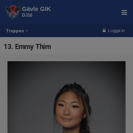
Gävle GIK
DJ16
Logga in
Truppen
13. Emmy Thim