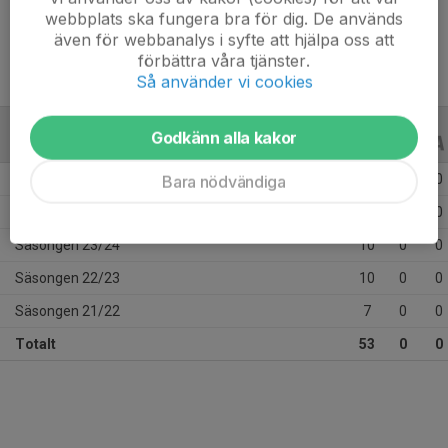
Ålder
15 år
webbplats ska fungera bra för dig. De används
även för webbanalys i syfte att hjälpa oss att
förbättra våra tjänster.
Så använder vi cookies
Godkänn alla kakor
ALLA SERIER
ALLA ÅR
Säsongen 25/26
9
0
0
Bara nödvändiga
Säsongen 24/25
17
0
0
Säsongen 23/24
10
0
0
Säsongen 22/23
10
0
0
Säsongen 21/22
7
0
0
Totalt
53
0
0