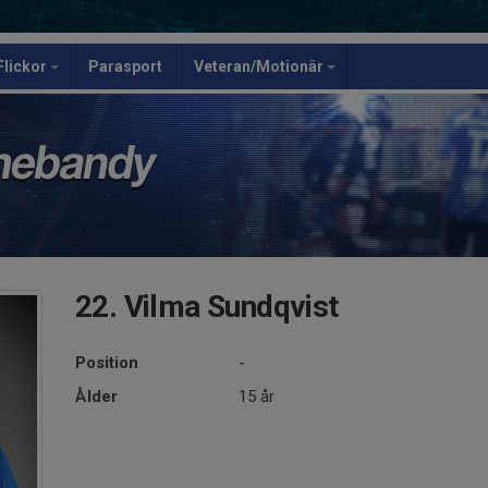
Flickor
Parasport
Veteran/Motionär
22. Vilma Sundqvist
Position
-
Ålder
15 år