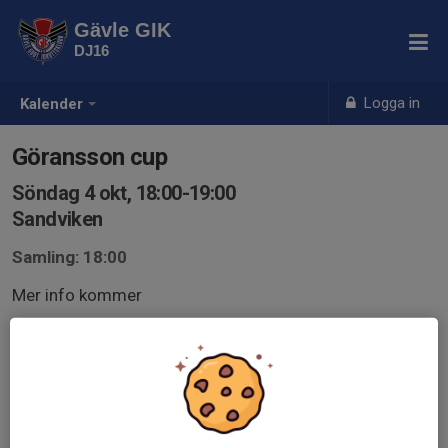
Gävle GIK
DJ16
Logga in
Kalender
Göransson cup
Söndag 4 okt, 18:00-19:00
Sandviken
Samling: 18:00
Mer info kommer