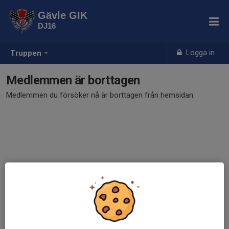
Gävle GIK
DJ16
Logga in
Truppen
Medlemmen är borttagen
Medlemmen du försöker nå är borttagen från hemsidan.