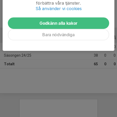
Ålder
15 år
förbättra våra tjänster.
Så använder vi cookies
Godkänn alla kakor
Bara nödvändiga
ALLA SERIER
ALLA ÅR
Säsongen 25/26
27
0
0
Säsongen 24/25
38
0
0
Totalt
65
0
0