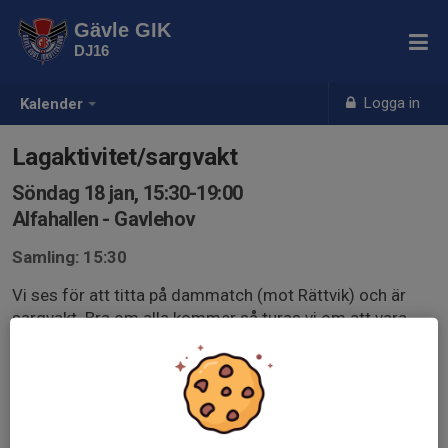
Gävle GIK
DJ16
Logga in
Kalender
Lagaktivitet/sargvakt
Söndag 18 jan, 15:30-19:00
Alfahallen - Gavlehov
Samling: 15:30
Vi ses för att titta på dammatch (mot Rättvik) och är
sargvakt. Bra om alla kommer så turas vi om att vara
sargvakt och gör detta också som lagaktivitet.
Matchstart 17.00 men vi ska vara där 1,5 timme före.