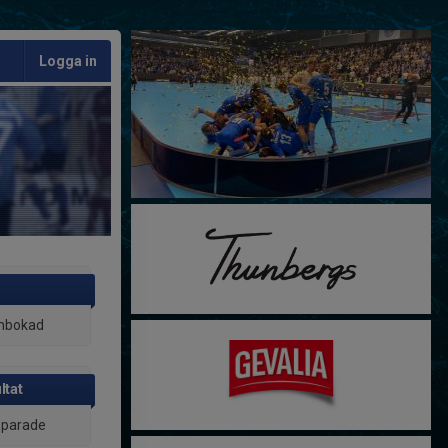
Logga in
inbokad
ltat
 sparade