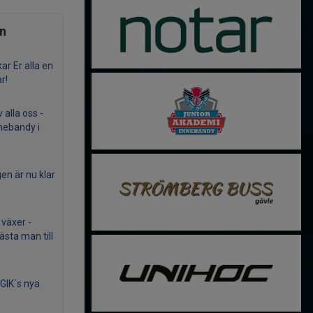
ån
ar Er alla en
r!
v alla oss -
nnebandy i
en är nu klar
växer -
ästa man till
 GIK´s nya
.