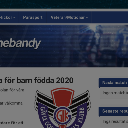
Flickor
Parasport
Veteran/Motionär
 för barn födda 2020
Nästa match
olan för våra
Ingen match 
kar välkomna.
Senaste resu
Inga resultat
edare för att