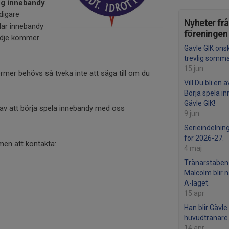
ng innebandy
.
digare
Nyheter fr
elar innebandy
föreningen
ädje kommer
Gävle GIK önsk
trevlig somma
15 jun
mer behövs så tveka inte att säga till om du
Vill Du bli en a
Börja spela i
Gävle GIK!
 av att börja spela innebandy med oss
9 jun
Serieindelning
för 2026-27.
men att kontakta:
4 maj
Tränarstaben 
Malcolm blir n
A-laget.
15 apr
Han blir Gävle
huvudtränare
14 apr