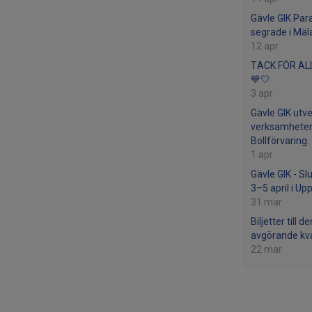
Gävle GIK Par
segrade i Mäl
12 apr
TACK FÖR ALL
💙🤍
3 apr
Gävle GIK utve
verksamheten 
Bollförvaring.
1 apr
Gävle GIK - Sl
3–5 april i Up
31 mar
Biljetter till d
avgörande kv
22 mar