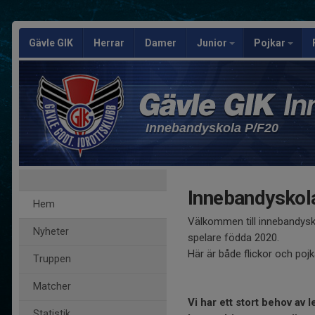
Gävle GIK
Herrar
Damer
Junior
Pojkar
Innebandyskola P/F20
Innebandyskola
Hem
Välkommen till innebandysk
Nyheter
spelare födda 2020.
Här är både flickor och poj
Truppen
Matcher
Vi har ett stort behov av l
Statistik