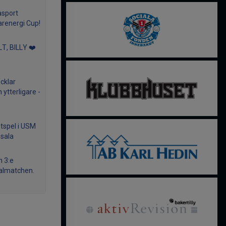
asport
arenergi Cup!
T, BILLY ❤️
cklar
ytterligare -
utspel i USM
psala
en 3:e
almatchen.