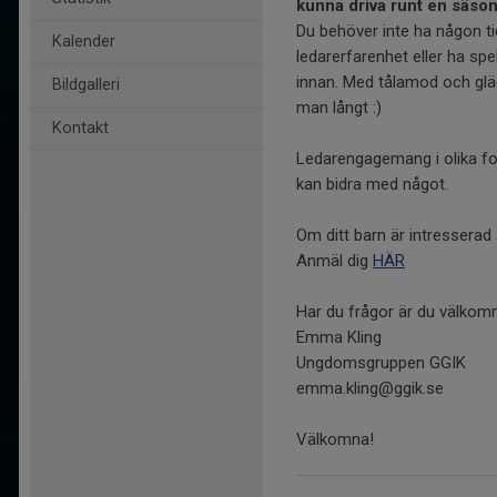
kunna driva runt en säso
Du behöver inte ha någon ti
Kalender
ledarerfarenhet eller ha sp
innan. Med tålamod och gl
Bildgalleri
man långt :)
Kontakt
Ledarengagemang i olika for
kan bidra med något.
Om ditt barn är intresserad
Anmäl dig
HÄR
Har du frågor är du välkom
Emma Kling
Ungdomsgruppen GGIK
emma.kling@ggik.se
Välkomna!