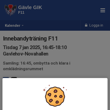
Gävle GIK
F11
Logga in
Kalender
Innebandyträning F11
Tisdag 7 jan 2025, 16:45-18:10
Gavlehov-Novahallen
Samling: 16:45, ombytta och klara i
omklädningsrummet