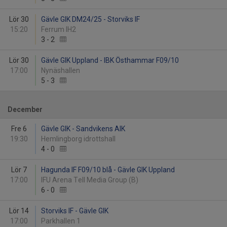
Lör 30
Gävle GIK DM24/25 - Storviks IF
15:20
Ferrum IH2
3
-
2
Lör 30
Gävle GIK Uppland - IBK Östhammar F09/10
17:00
Nynäshallen
5
-
3
December
Fre 6
Gävle GIK - Sandvikens AIK
19:30
Hemlingborg idrottshall
4
-
0
Lör 7
Hagunda IF F09/10 blå - Gävle GIK Uppland
17:00
IFU Arena Tell Media Group (B)
6
-
0
Lör 14
Storviks IF - Gävle GIK
17:00
Parkhallen 1