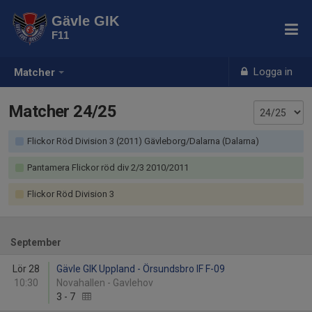
Gävle GIK
F11
Logga in
Matcher
Matcher 24/25
Flickor Röd Division 3 (2011) Gävleborg/Dalarna (Dalarna)
Pantamera Flickor röd div 2/3 2010/2011
Flickor Röd Division 3
September
Lör 28
Gävle GIK Uppland - Örsundsbro IF F-09
10:30
Novahallen - Gavlehov
3
-
7