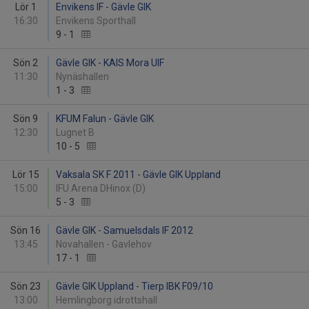
Lör 1
Envikens IF - Gävle GIK
16:30
Envikens Sporthall
9
-
1
Sön 2
Gävle GIK - KAIS Mora UIF
11:30
Nynäshallen
1
-
3
Sön 9
KFUM Falun - Gävle GIK
12:30
Lugnet B
10
-
5
Lör 15
Vaksala SK F 2011 - Gävle GIK Uppland
15:00
IFU Arena DHinox (D)
5
-
3
Sön 16
Gävle GIK - Samuelsdals IF 2012
13:45
Novahallen - Gavlehov
17
-
1
Sön 23
Gävle GIK Uppland - Tierp IBK F09/10
13:00
Hemlingborg idrottshall