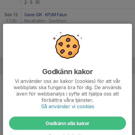
2
-
5
Sön 15
Gävle GIK - KFUM Falun
17:00
Novahallen - Gavlehov
2
-
12
Lör 21
Strömsbro IF - Gävle GIK
11:00
Testebo Arena
4
-
1
Januari - 2025
Godkänn kakor
Lör 11
Gävle GIK Uppland - IK Sirius FBC F10/11
Vi använder oss av kakor (cookies) för att vår
10:00
Vallbackskolan
webbplats ska fungera bra för dig. De används
0
-
17
även för webbanalys i syfte att hjälpa oss att
förbättra våra tjänster.
Lör 11
Örsundsbro IF F-09 - Gävle GIK Uppland
Så använder vi cookies
15:00
Örsundsbro Sporthall
2
-
5
Godkänn alla kakor
Sön 12
Gävle GIK - Samuelsdals IF 2011
19:00
Vallbackskolan