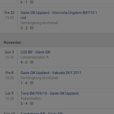
6
-
1
Fre 25
Gävle GIK Uppland - Storvreta Ungdom IBK F10 1
19:00
röd
Hemlingborg idrottshall
3
-
2
November
Sön 3
LI20 IBF - Gävle GIK
16:30
Leksandshallen A
4
-
0
Fre 8
Gävle GIK Uppland - Vaksala SK F 2011
18:30
Hemlingborg idrottshall
1
-
6
Lör 9
Tierp IBK F09/10 - Gävle GIK Uppland
16:30
Aspenhallen
5
-
4