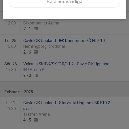
Bara nödvändiga
3
-
7
Lör 18
KAIS Mora UIF - Gävle GIK
12:00
Bilkompaniet Arena
7
-
1
Lör 25
Gävle GIK Uppland - IFK Dannemora/Ö F09-10
15:00
Hemlingborg idrottshall
2
-
6
Sön 26
Vaksala SK IBK/SK F10/11 2 - Gävle GIK Uppland
17:30
IFU Arena A
9
-
0
Februari - 2025
Lör 1
Gävle GIK Uppland - Storvreta Ungdom IBK F10 2
11:30
svart
Träffen Arena
4
-
5