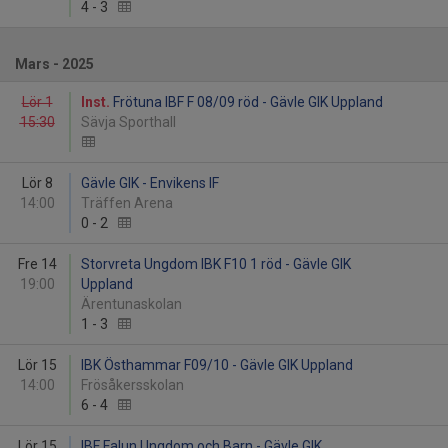
4
-
3
Mars - 2025
Lör 1
Inst.
Frötuna IBF F 08/09 röd - Gävle GIK Uppland
15:30
Sävja Sporthall
Lör 8
Gävle GIK - Envikens IF
14:00
Träffen Arena
0
-
2
Fre 14
Storvreta Ungdom IBK F10 1 röd - Gävle GIK
19:00
Uppland
Ärentunaskolan
1
-
3
Lör 15
IBK Östhammar F09/10 - Gävle GIK Uppland
14:00
Frösåkersskolan
6
-
4
Lör 15
IBF Falun Ungdom och Barn - Gävle GIK