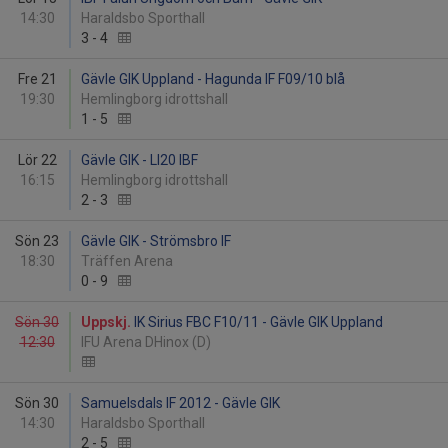
14:30
Haraldsbo Sporthall
3
-
4
Fre 21
Gävle GIK Uppland - Hagunda IF F09/10 blå
19:30
Hemlingborg idrottshall
1
-
5
Lör 22
Gävle GIK - LI20 IBF
16:15
Hemlingborg idrottshall
2
-
3
Sön 23
Gävle GIK - Strömsbro IF
18:30
Träffen Arena
0
-
9
Sön 30
Uppskj.
IK Sirius FBC F10/11 - Gävle GIK Uppland
12:30
IFU Arena DHinox (D)
Sön 30
Samuelsdals IF 2012 - Gävle GIK
14:30
Haraldsbo Sporthall
2
-
5