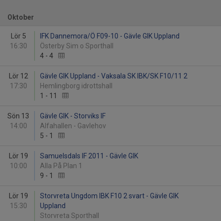
Oktober
Lör 5
IFK Dannemora/Ö F09-10 - Gävle GIK Uppland
16:30
Österby Sim o Sporthall
4
-
4
Lör 12
Gävle GIK Uppland - Vaksala SK IBK/SK F10/11 2
17:30
Hemlingborg idrottshall
1
-
11
Sön 13
Gävle GIK - Storviks IF
14:00
Alfahallen - Gavlehov
5
-
1
Lör 19
Samuelsdals IF 2011 - Gävle GIK
10:00
Alla På Plan 1
9
-
1
Lör 19
Storvreta Ungdom IBK F10 2 svart - Gävle GIK
15:30
Uppland
Storvreta Sporthall