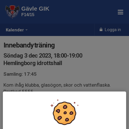
Gävle GIK
F14/15
Logga in
Kalender
Innebandyträning
Söndag 3 dec 2023, 18:00-19:00
Hemlingborg idrottshall
Samling: 17:45
Kom ihåg klubba, glasögon, skor och vattenflaska.
Portkod 5555.