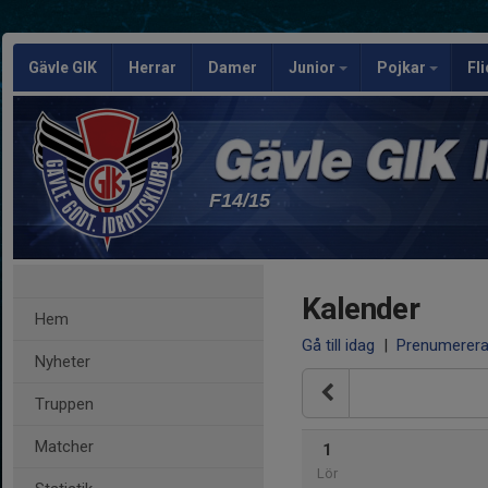
Gävle GIK
Herrar
Damer
Junior
Pojkar
Fl
F14/15
Kalender
Hem
Gå till idag
|
Prenumerer
Nyheter
Truppen
Matcher
1
Lör