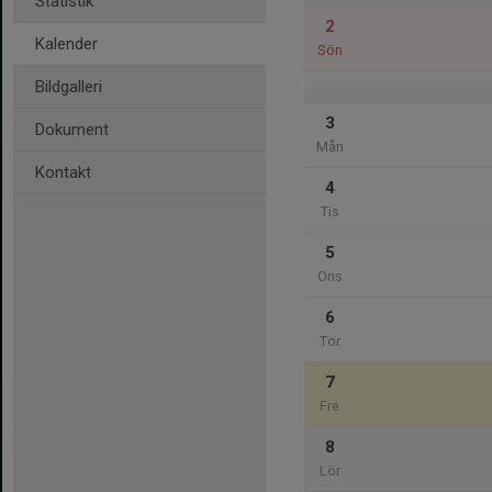
Statistik
2
Kalender
Sön
Bildgalleri
3
Dokument
Mån
Kontakt
4
Tis
5
Ons
6
Tor
7
Fre
8
Lör