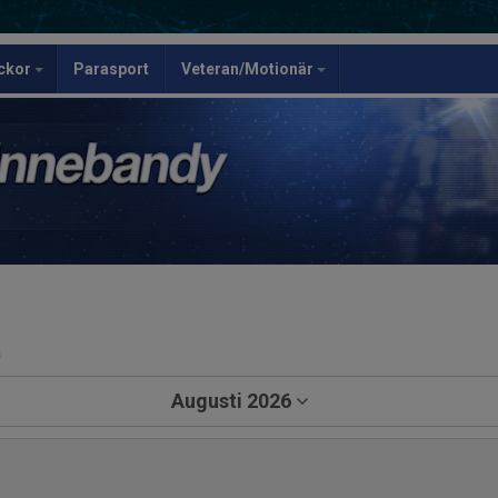
ickor
Parasport
Veteran/Motionär
a
Augusti 2026