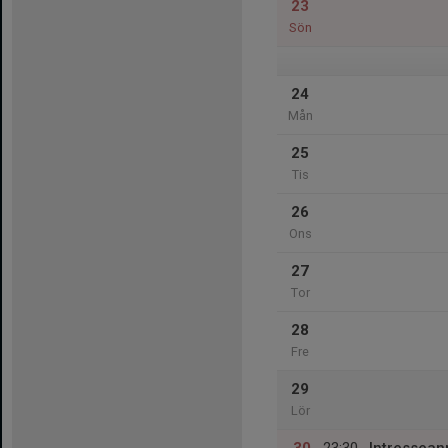
23
Sön
24
Mån
25
Tis
26
Ons
27
Tor
28
Fre
29
Lör