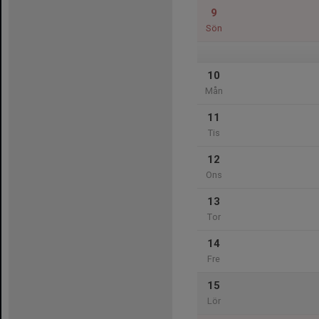
9
Sön
10
Mån
11
Tis
12
Ons
13
Tor
14
Fre
15
Lör