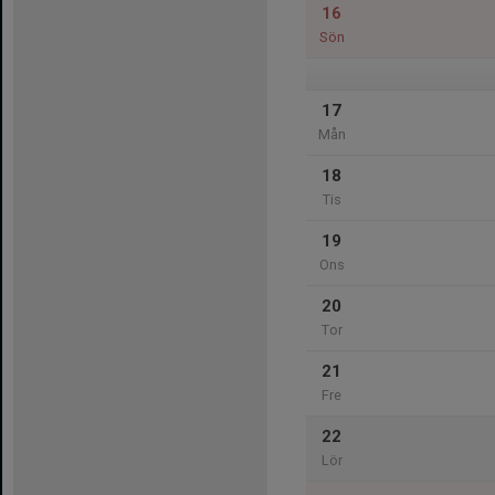
16
Sön
17
Mån
18
Tis
19
Ons
20
Tor
21
Fre
22
Lör