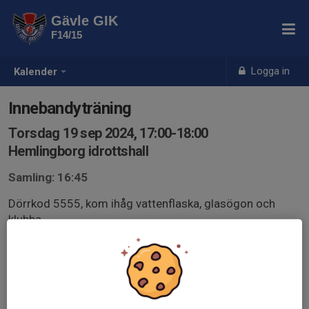
Gävle GIK
F14/15
Logga in
Kalender
Innebandyträning
Torsdag 19 sep 2024, 17:00-18:00
Hemlingborg idrottshall
Samling: 16:45
Dörrkod 5555, kom ihåg vattenflaska, glasögon och
klubba.