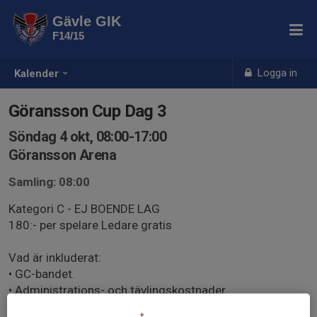
Gävle GIK
F14/15
Logga in
Kalender
Göransson Cup Dag 3
Söndag 4 okt, 08:00-17:00
Göransson Arena
Samling: 08:00
Kategori C - EJ BOENDE LAG
180:- per spelare Ledare gratis
Vad är inkluderat:
• GC-bandet.
• Administrations- och tävlingskostnader.