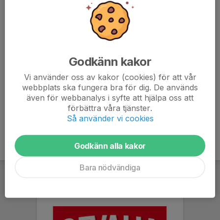
Viktiga datum
1 september 2025 Sista anmälningsdag samt
registrering av deltagarkort
15 september 2025 Sista datum för registrering av
spelartrupp och ledare
Godkänn kakor
static.cupmanager.net/uploads/e/P/kb4/garansson-
Vi använder oss av kakor (cookies) för att vår
cup-2026-inbjudan-a-kopiera.pdf
webbplats ska fungera bra för dig. De används
även för webbanalys i syfte att hjälpa oss att
förbättra våra tjänster.
Så använder vi cookies
Godkänn alla kakor
Bara nödvändiga