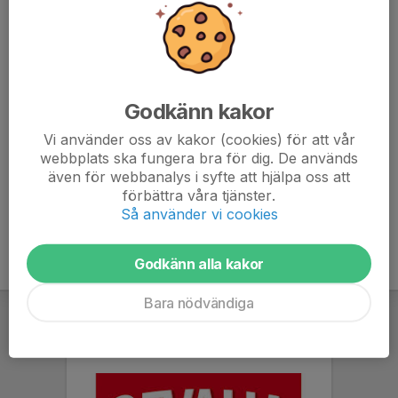
Viktiga datum
1 september 2025 Sista anmälningsdag samt
registrering av deltagarkort
15 september 2025 Sista datum för registrering av
spelartrupp och ledare
Godkänn kakor
static.cupmanager.net/uploads/e/P/kb4/garansson-
Vi använder oss av kakor (cookies) för att vår
cup-2026-inbjudan-a-kopiera.pdf
webbplats ska fungera bra för dig. De används
även för webbanalys i syfte att hjälpa oss att
förbättra våra tjänster.
Så använder vi cookies
Godkänn alla kakor
Bara nödvändiga