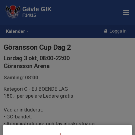
Gävle GIK
F14/15
Logga in
Kalender
Göransson Cup Dag 2
Lördag 3 okt, 08:00-22:00
Göransson Arena
Samling: 08:00
Kategori C - EJ BOENDE LAG
180:- per spelare Ledare gratis
Vad är inkluderat:
• GC-bandet.
• Administrations- och tävlingskostnader.