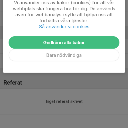
Vi använder oss av kakor (cookies) för att vår
Natalya Nässén
webbplats ska fungera bra för dig. De används
även för webbanalys i syfte att hjälpa oss att
Sara Byström
, Blå Väggen
förbättra våra tjänster.
Så använder vi cookies
Ledare
Godkänn alla kakor
Nessica Nässén
Ledare
Bara nödvändiga
Robin Kelkkanen
Ledare, Samordnare
Referat
Inget referat skrivet