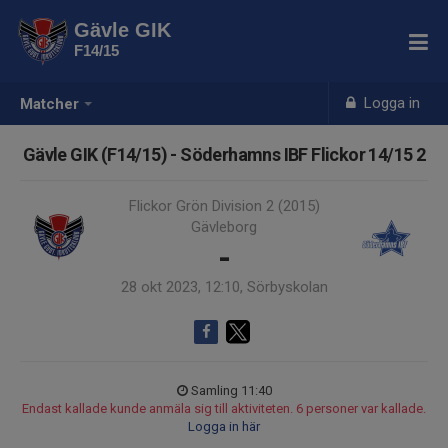
Gävle GIK
F14/15
Logga in
Matcher
Gävle GIK (F14/15) - Söderhamns IBF Flickor 14/15 2
Flickor Grön Division 2 (2015)
Gävleborg
-
28 okt 2023, 12:10, Sörbyskolan
Samling 11:40
Endast kallade kunde anmäla sig till aktiviteten. 6 personer var kallade.
Logga in här