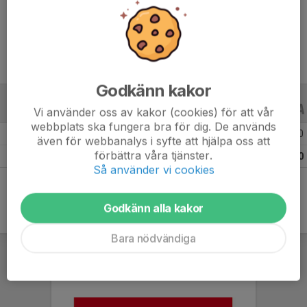
Ålder
12 år
Godkänn kakor
ALLA SERIER
ALLA ÅR
Vi använder oss av kakor (cookies) för att vår
webbplats ska fungera bra för dig. De används
Säsongen 25/26
21
0
0
även för webbanalys i syfte att hjälpa oss att
förbättra våra tjänster.
Totalt
21
0
0
Så använder vi cookies
Godkänn alla kakor
Bara nödvändiga