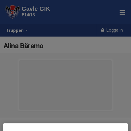
Gävle GIK
F14/15
Logga in
Truppen
Alina Bäremo
Position
-