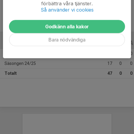
Ålder
11 år
förbättra våra tjänster.
Så använder vi cookies
Godkänn alla kakor
Bara nödvändiga
ALLA SERIER
ALLA ÅR
Säsongen 25/26
30
0
0
Säsongen 24/25
17
0
0
Totalt
47
0
0