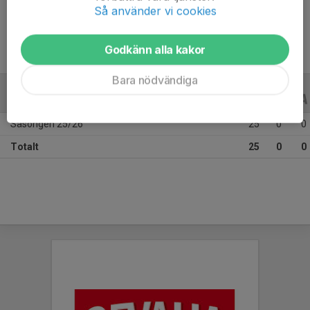
Ålder
11 år
Så använder vi cookies
Godkänn alla kakor
Bara nödvändiga
ALLA SERIER
ALLA ÅR
Säsongen 25/26
25
0
0
Totalt
25
0
0