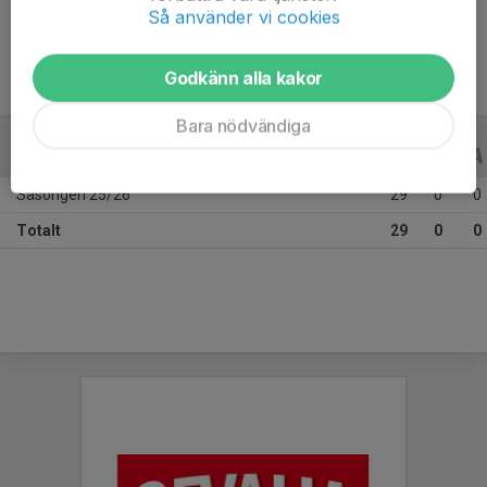
Ålder
11 år
Så använder vi cookies
Godkänn alla kakor
Bara nödvändiga
ALLA SERIER
ALLA ÅR
Säsongen 25/26
29
0
0
Totalt
29
0
0