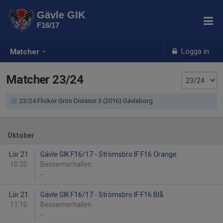
Gävle GIK
F16/17
Logga in
Matcher
Matcher 23/24
23/24 Flickor Grön Division 3 (2016) Gävleborg
Oktober
Lör 21
Gävle GIK F16/17 - Strömsbro IF F16 Orange
10:20
Bessemerhallen
-
Lör 21
Gävle GIK F16/17 - Strömsbro IF F16 Blå
11:10
Bessemerhallen
-