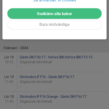
Sön 14
Hofors IBK Hofors IBK F13-15 - Gävle GIK F16/17
11:00
Hoforshallen 15
Godkänn alla kakor
-
Bara nödvändiga
Sön 14
Strömsbro IF F16 Blå - Gävle GIK F16/17
12:00
Hoforshallen 16
-
Februari - 2024
Lör 10
Gävle GIK F16/17 - Hofors IBK Hofors IBK F13-15
10:15
Stigslunds Idrottshall
-
Lör 10
Strömsbro IF F16 - Gävle GIK F16/17
11:45
Stigslunds Idrottshall
-
Lör 10
Strömsbro IF F16 Orange - Gävle GIK F16/17
11:45
Stigslunds Idrottshall
-