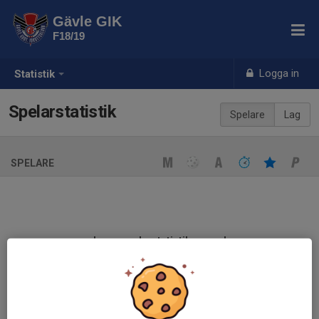
Gävle GIK
F18/19
Logga in
Statistik
Spelarstatistik
Spelare
Lag
SPELARE
Ingen spelarstatistik sparad
När ni fyller i uppställning på respektive match visas statistiken
automatiskt på denna sida