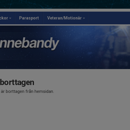
ickor
Parasport
Veteran/Motionär
 borttagen
å är borttagen från hemsidan.