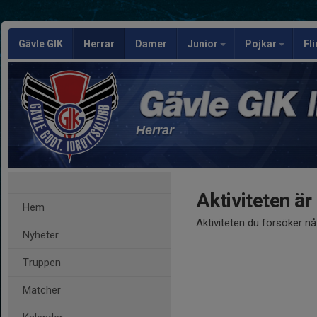
Gävle GIK
Herrar
Damer
Junior
Pojkar
Fl
Herrar
Aktiviteten är
Hem
Aktiviteten du försöker n
Nyheter
Truppen
Matcher