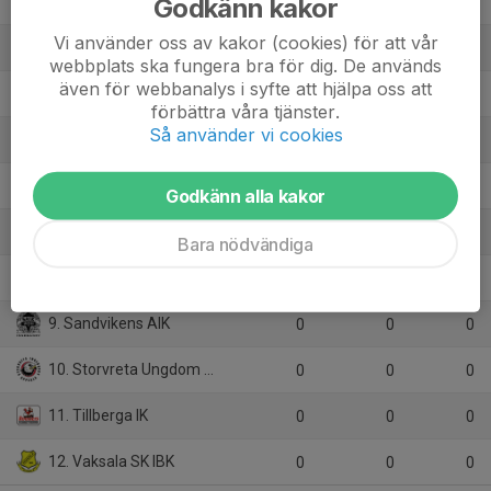
Godkänn kakor
2. Gävle GIK
0
0
0
Vi använder oss av kakor (cookies) för att vår
3. IBF Borlänge
0
0
0
webbplats ska fungera bra för dig. De används
även för webbanalys i syfte att hjälpa oss att
4. IBK Hudik
0
0
0
förbättra våra tjänster.
Så använder vi cookies
5. IS Saga
0
0
0
6. KAIS Mora IF
0
0
0
Godkänn alla kakor
7. Rasbo IK
0
0
0
Bara nödvändiga
8. Rosersberg Arlanda IBK
0
0
0
9. Sandvikens AIK
0
0
0
10. Storvreta Ungdom IBK
0
0
0
11. Tillberga IK
0
0
0
12. Vaksala SK IBK
0
0
0