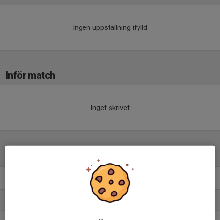
Ingen uppställning ifylld
Inför match
Inget skrivet
Tabell
Division 1 Herrar Östra
M
+/-
P
1. Alunda IBF
0
0
0