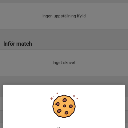
Ingen uppställning ifylld
Inför match
Inget skrivet
Tabell
Division 1 Herrar Östra
M
+/-
P
1. Alunda IBF
0
0
0