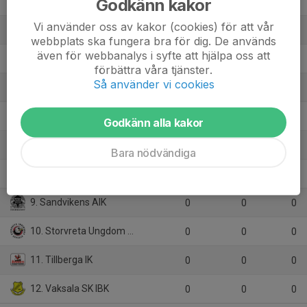
Godkänn kakor
2. Gävle GIK
0
0
0
Vi använder oss av kakor (cookies) för att vår
3. IBF Borlänge
0
0
0
webbplats ska fungera bra för dig. De används
även för webbanalys i syfte att hjälpa oss att
4. IBK Hudik
0
0
0
förbättra våra tjänster.
Så använder vi cookies
5. IS Saga
0
0
0
6. KAIS Mora IF
0
0
0
Godkänn alla kakor
7. Rasbo IK
0
0
0
Bara nödvändiga
8. Rosersberg Arlanda IBK
0
0
0
9. Sandvikens AIK
0
0
0
10. Storvreta Ungdom IBK
0
0
0
11. Tillberga IK
0
0
0
12. Vaksala SK IBK
0
0
0