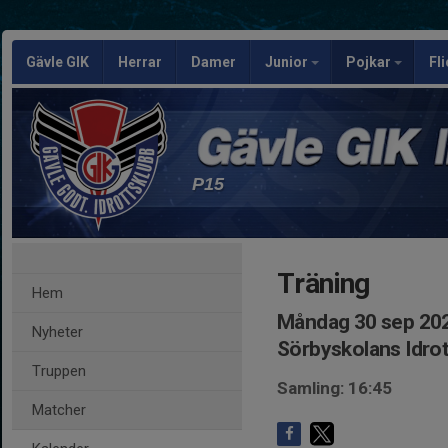
Gävle GIK
Herrar
Damer
Junior
Pojkar
Fl
P15
Träning
Hem
Måndag 30 sep 202
Nyheter
Sörbyskolans Idrot
Truppen
Samling: 16:45
Matcher