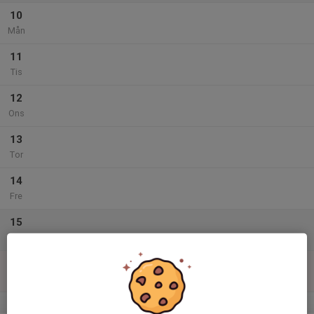
10
Mån
11
Tis
12
Ons
13
Tor
14
Fre
15
Lör
16
Sön
v.34