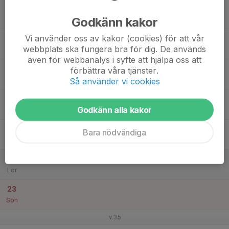
17
Godkänn kakor
Mån
Vi använder oss av kakor (cookies) för att vår
18
webbplats ska fungera bra för dig. De används
Tis
även för webbanalys i syfte att hjälpa oss att
19
förbättra våra tjänster.
Ons
Så använder vi cookies
20
Godkänn alla kakor
Tor
21
Bara nödvändiga
Fre
22
Lör
23
Sön
v.35