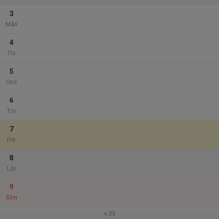
3
Mån
4
Tis
5
Ons
6
Tor
7
Fre
8
Lör
9
Sön
v.33