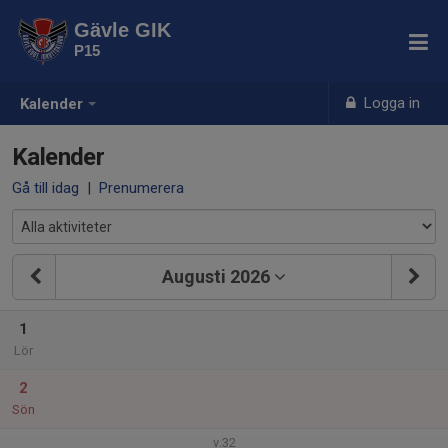
Gävle GIK
P15
Logga in
Kalender
Kalender
Gå till idag
|
Prenumerera
Augusti 2026
1
Lör
2
Sön
v.32