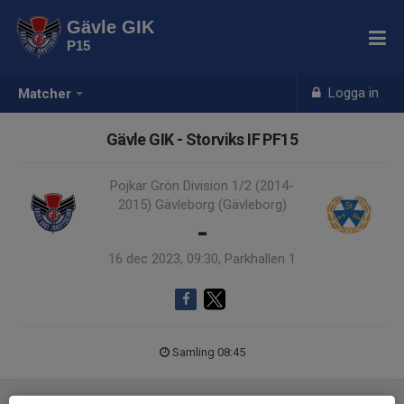
Gävle GIK
P15
Logga in
Matcher
Gävle GIK - Storviks IF PF15
Pojkar Grön Division 1/2 (2014-
2015) Gävleborg (Gävleborg)
-
16 dec 2023, 09:30, Parkhallen 1
Samling 08:45