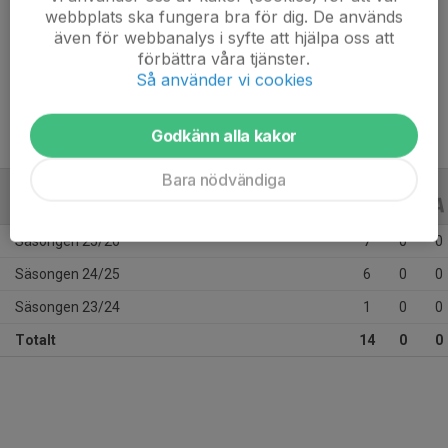
Ålder
10 år
webbplats ska fungera bra för dig. De används
även för webbanalys i syfte att hjälpa oss att
Längd
131 cm
förbättra våra tjänster.
Vikt
27 kg
Så använder vi cookies
Godkänn alla kakor
Bara nödvändiga
ALLA SERIER
ALLA ÅR
Säsongen 25/26
7
0
0
Säsongen 24/25
6
0
0
Säsongen 23/24
1
0
0
Totalt
14
0
0