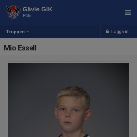
Gävle GIK
P15
Logga in
Truppen
Mio Essell