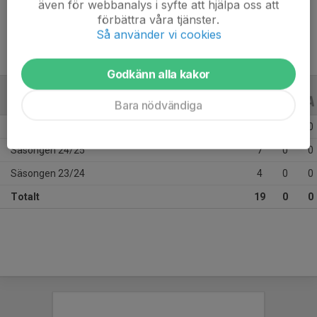
även för webbanalys i syfte att hjälpa oss att
Ålder
11 år
förbättra våra tjänster.
Så använder vi cookies
Godkänn alla kakor
ALLA SERIER
ALLA ÅR
Bara nödvändiga
Säsongen 25/26
8
0
0
Säsongen 24/25
7
0
0
Säsongen 23/24
4
0
0
Totalt
19
0
0