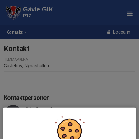
Gävle GIK
P17
Logga in
Kontakt
Kontakt
HEMMAARENA
Gavlehov, Nynäshallen
Kontaktpersoner
Eric Pousette
Lagledare
073-761 54 63
E-post visas bara för inloggade