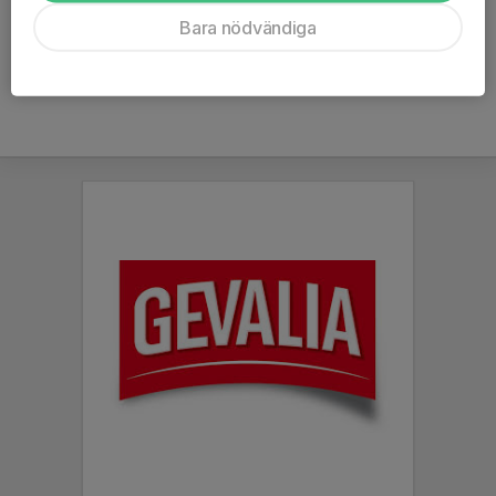
Ålder
8 år
Bara nödvändiga