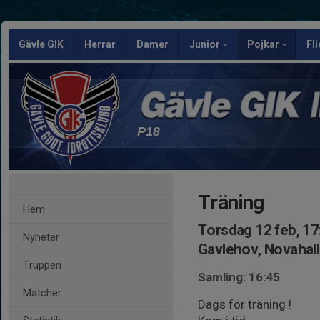
Gävle GIK
Herrar
Damer
Junior
Pojkar
Fl
P18
Träning
Hem
Torsdag 12 feb, 17
Nyheter
Gavlehov, Novahal
Truppen
Samling: 16:45
Matcher
Dags för träning !