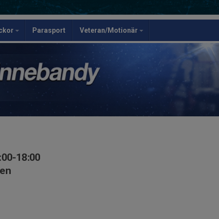
ickor
Parasport
Veteran/Motionär
:00-18:00
len