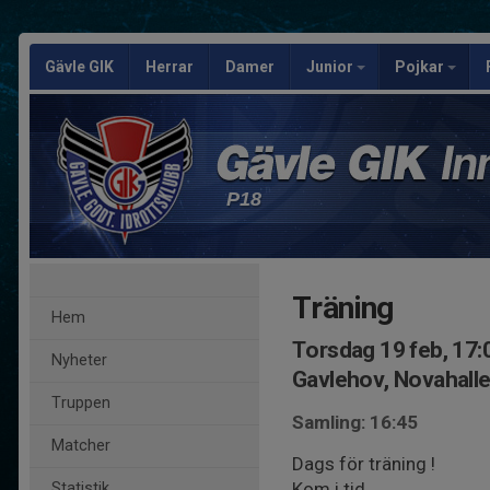
Gävle GIK
Herrar
Damer
Junior
Pojkar
P18
Träning
Hem
Torsdag 19 feb, 17:
Nyheter
Gavlehov, Novahall
Truppen
Samling: 16:45
Matcher
Dags för träning !
Kom i tid.
Statistik