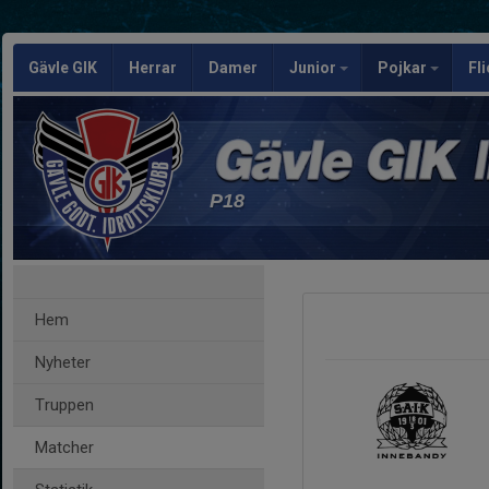
Gävle GIK
Herrar
Damer
Junior
Pojkar
Fl
P18
Hem
Nyheter
Truppen
Matcher