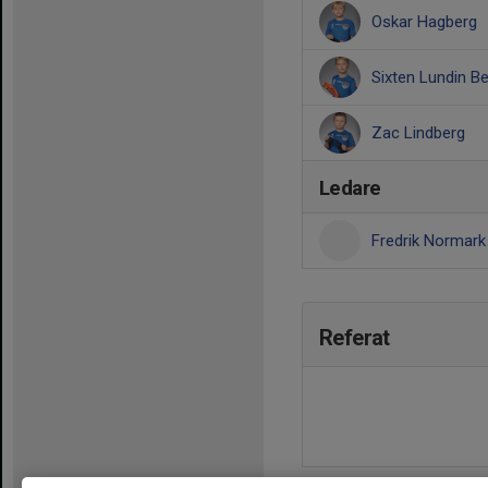
Oskar Hagberg
Sixten Lundin Be
Zac Lindberg
Ledare
Fredrik Normar
Referat