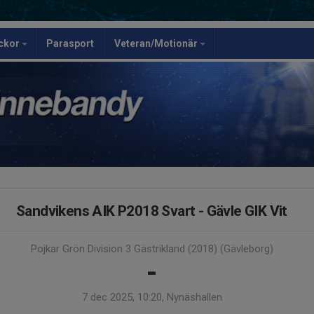
ickor
Parasport
Veteran/Motionär
Sandvikens AIK P2018 Svart - Gävle GIK Vit
Pojkar Grön Division 3 Gästrikland (2018) (Gävleborg)
-
7 dec 2025, 10:20, Nynäshallen