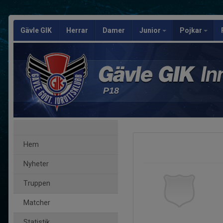
Gävle GIK
Herrar
Damer
Junior
Pojkar
P18
Hem
Nyheter
Truppen
Matcher
Statistik