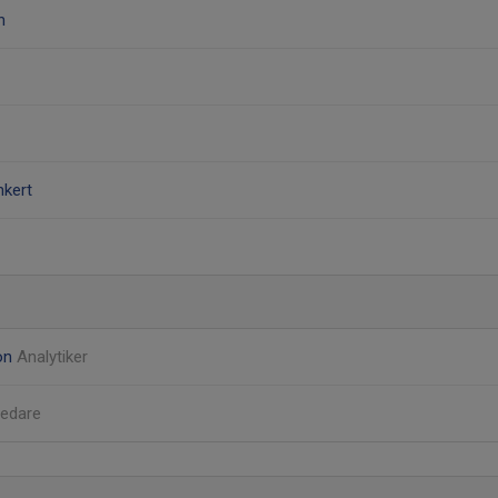
n
nkert
son
Analytiker
edare