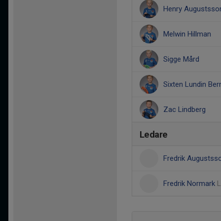
Henry Augustsso
Melwin Hillman
Sigge Mård
Sixten Lundin Ber
Zac Lindberg
Ledare
Fredrik Augusts
Fredrik Normark
L