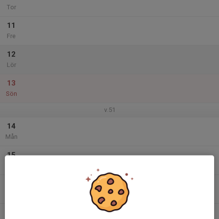
Tor
11
Fre
12
Lör
13
Sön
v.51
14
Mån
15
Tis
16
Ons
17