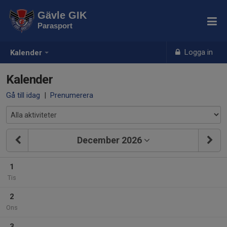
Gävle GIK
Parasport
Logga in
Kalender
Kalender
Gå till idag
|
Prenumerera
December 2026
1
Tis
2
Ons
3