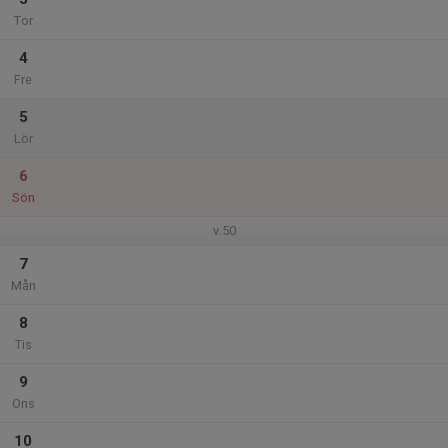
Tor
4
Fre
5
Lör
6
Sön
v.50
7
Mån
8
Tis
9
Ons
10