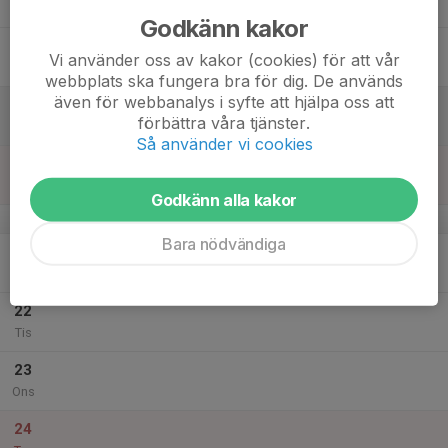
Tor
Godkänn kakor
18
Vi använder oss av kakor (cookies) för att vår
Fre
webbplats ska fungera bra för dig. De används
även för webbanalys i syfte att hjälpa oss att
19
förbättra våra tjänster.
Lör
Så använder vi cookies
20
Sön
Godkänn alla kakor
v.52
Bara nödvändiga
21
Mån
22
Tis
23
Ons
24