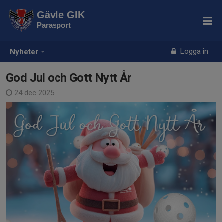
Gävle GIK
Parasport
Logga in
Nyheter
God Jul och Gott Nytt År
24 dec 2025