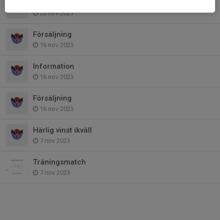
Seriespelet I Uppsala
22 nov 2023
Försäljning
16 nov 2023
Information
16 nov 2023
Försäljning
16 nov 2023
Härlig vinst ikväll
7 nov 2023
Träningsmatch
7 nov 2023