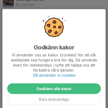
2 dec 2025
Vinst i Storvretacupen 2024
29 dec 2024
Dubbla seriesegrare
13 apr 2024
Godkänn kakor
Seriespel I Gävle
9 feb 2024
Vi använder oss av kakor (cookies) för att vår
webbplats ska fungera bra för dig. De används
Viktig information
även för webbanalys i syfte att hjälpa oss att
4 jan 2024
förbättra våra tjänster.
Så använder vi cookies
Storvretacupen
26 dec 2023
Godkänn alla kakor
Seriespelet I Uppsala
Bara nödvändiga
26 nov 2023