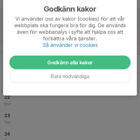
Fre
Godkänn kakor
18
Vi använder oss av kakor (cookies) för att vår
Lör
webbplats ska fungera bra för dig. De används
även för webbanalys i syfte att hjälpa oss att
19
19:00
Söndagsklubben
förbättra våra tjänster.
20:00
Sön
Hemlingborg
Så använder vi cookies
v.43
20
Godkänn alla kakor
Mån
Bara nödvändiga
21
Tis
22
Ons
23
Tor
24