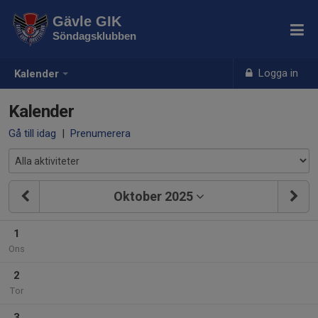
Gävle GIK
Söndagsklubben
Logga in
Kalender
Kalender
Gå till idag
|
Prenumerera
Oktober 2025
1
Ons
2
Tor
3