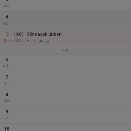
Fre
4
Lör
5
19:00
Söndagsklubben
20:00
Sön
Hemlingborg
v.41
6
Mån
7
Tis
8
Ons
9
Tor
10