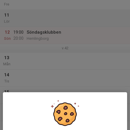
Fre
11
Lör
12
19:00
Söndagsklubben
20:00
Sön
Hemlingborg
v.42
13
Mån
14
Tis
15
Ons
16
Tor
17