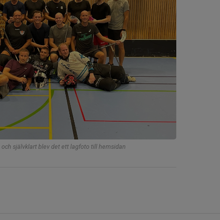
. och självklart blev det ett lagfoto till hemsidan