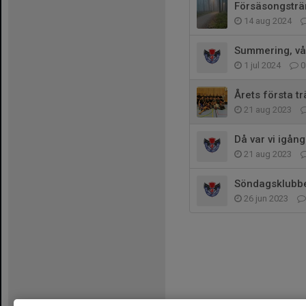
Försäsongsträn
14 aug 2024
Summering, vå
1 jul 2024
0
Årets första t
21 aug 2023
Då var vi igång 
21 aug 2023
Söndagsklubben
26 jun 2023