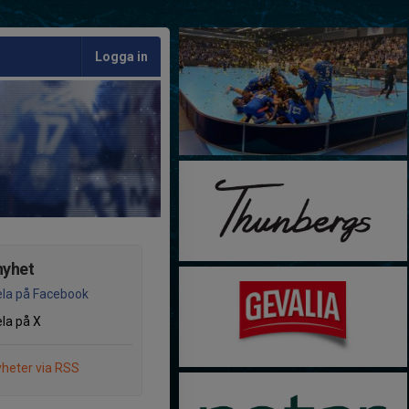
Logga in
nyhet
la på Facebook
la på X
heter via RSS