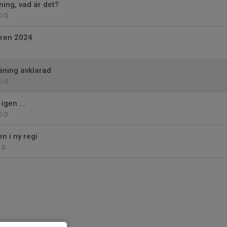
ing, vad är det?
0
ren 2024
räning avklarad
0
igen ...
0
 i ny regi
0