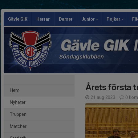
Gävle GIK
Herrar
Damer
Junior
Pojkar
Fl
Söndagsklubben
Årets första t
Hem
21 aug 2023
0 kom
Nyheter
Truppen
Matcher