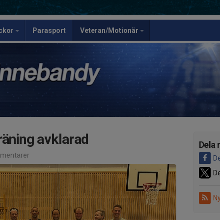
ickor
Parasport
Veteran/Motionär
räning avklarad
Dela 
mentarer
De
De
Ny