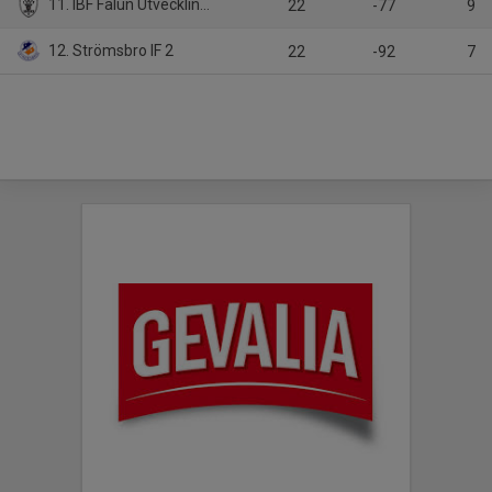
11. IBF Falun Utveckling 2
22
-77
9
12. Strömsbro IF 2
22
-92
7