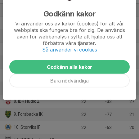
1. Gävle GIK 3
22
89
54
Godkänn kakor
Vi använder oss av kakor (cookies) för att vår
2. KAIS Mora UIF
22
76
52
webbplats ska fungera bra för dig. De används
även för webbanalys i syfte att hjälpa oss att
3. Valbo AIF
22
60
52
förbättra våra tjänster.
Så använder vi cookies
4. KFUM Falun
22
83
48
5. IBK Njutånger
22
29
43
Godkänn alla kakor
6. Wallviks IK
22
33
34
Bara nödvändiga
7. Alfta IBK
22
-28
28
8. IBK Hudik 2
22
-33
27
9. Forsbacka IK
22
-77
21
10. Storviks IF
22
-63
20