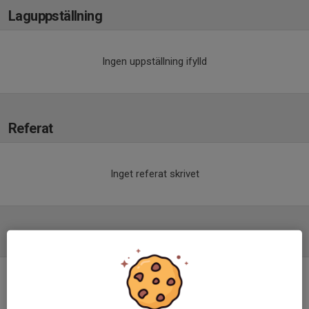
Laguppställning
Ingen uppställning ifylld
Referat
Inget referat skrivet
Tabell
Herrar Division 3
Dalarna/Gävleborg
(Dalarna)
M
+/-
P