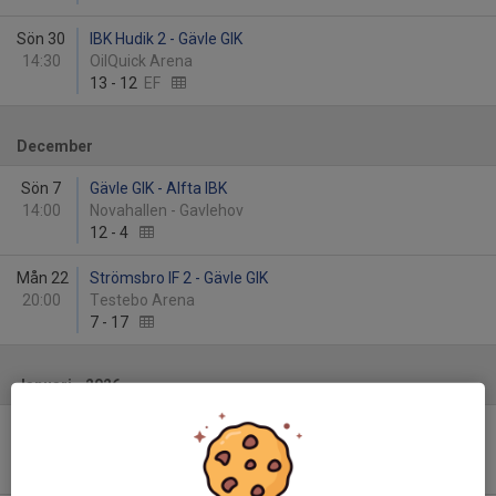
Sön 30
IBK Hudik 2 - Gävle GIK
14:30
OilQuick Arena
13
-
12
EF
December
Sön 7
Gävle GIK - Alfta IBK
14:00
Novahallen - Gavlehov
12
-
4
Mån 22
Strömsbro IF 2 - Gävle GIK
20:00
Testebo Arena
7
-
17
Januari - 2026
Lör 10
Gävle GIK - KFUM Falun
17:00
Alfahallen - Gavlehov
9
-
11