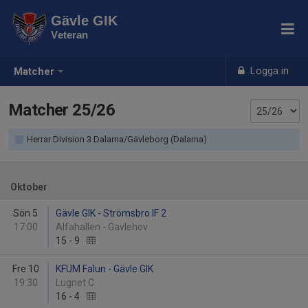
Gävle GIK
Veteran
Logga in
Matcher
Matcher 25/26
Herrar Division 3 Dalarna/Gävleborg (Dalarna)
Oktober
Sön 5
Gävle GIK - Strömsbro IF 2
17:00
Alfahallen - Gavlehov
15
-
9
Fre 10
KFUM Falun - Gävle GIK
19:30
Lugnet C
16
-
4