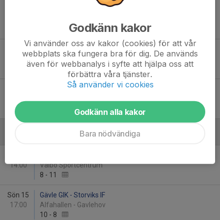
Fre 16
IBK Njutånger - Gävle GIK
19:30
Movallen Iggesund
Godkänn kakor
7
-
11
Vi använder oss av kakor (cookies) för att vår
Lör 24
Gävle GIK - Forsbacka IK
webbplats ska fungera bra för dig. De används
12:00
Hemlingborg idrottshall
även för webbanalys i syfte att hjälpa oss att
13
-
8
förbättra våra tjänster.
Så använder vi cookies
Fre 30
Gävle GIK - IBF Falun Utveckling 2
19:30
Alfahallen - Gavlehov
19
-
13
Godkänn alla kakor
Bara nödvändiga
Februari - 2026
Lör 7
Valbo AIF - Gävle GIK
14:00
Valbo Sportcentrum
8
-
11
Sön 15
Gävle GIK - Storviks IF
17:00
Alfahallen - Gavlehov
10
-
8