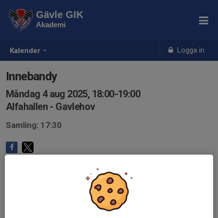
Gävle GIK
Akademi
Logga in
Kalender
Innebandy
Måndag 4 aug 2025, 18:00-19:00
Alfahallen - Gavlehov
Samling: 17:30