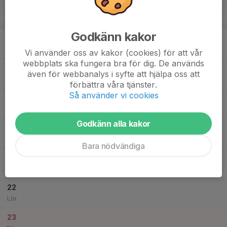
Sön
v.34
Godkänn kakor
17
18:00
Innebandy + fys
19:45
Mån
Alfahallen - Gavlehov
Vi använder oss av kakor (cookies) för att vår
webbplats ska fungera bra för dig. De används
18
19:00
Innebandy
även för webbanalys i syfte att hjälpa oss att
20:30
Tis
Alfahallen - Gavlehov
förbättra våra tjänster.
Så använder vi cookies
19
Ons
Godkänn alla kakor
20
19:00
Innebandy
20:30
Tor
Gavlehov Novahallen
Bara nödvändiga
21
Fre
22
Lör
23