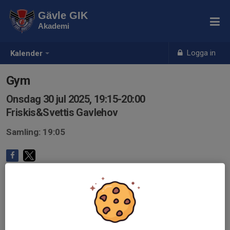
Gävle GIK
Akademi
Logga in
Kalender
Gym
Onsdag 30 jul 2025, 19:15-20:00
Friskis&Svettis Gavlehov
Samling: 19:05