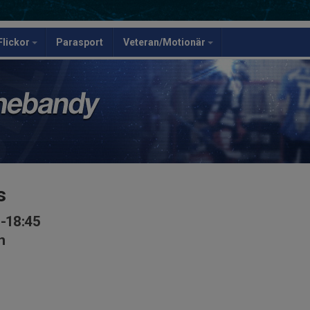
Flickor
Parasport
Veteran/Motionär
s
0-18:45
n