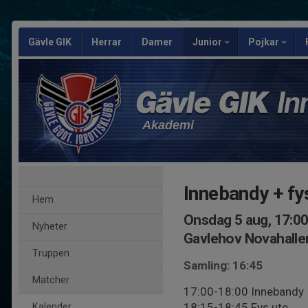
Gävle GIK
Herrar
Damer
Junior
Pojkar
Akademi
Innebandy + fy
Hem
Onsdag 5 aug, 17:0
Nyheter
Gavlehov Novahalle
Truppen
Samling: 16:45
Matcher
17:00-18:00 Innebandy
18:15-18:45 Fys ute
Kalender