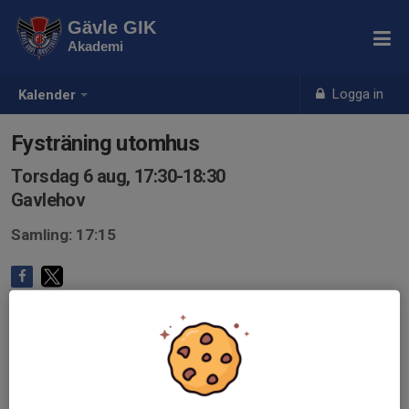
Gävle GIK
Akademi
Logga in
Kalender
Fysträning utomhus
Torsdag 6 aug, 17:30-18:30
Gavlehov
Samling: 17:15