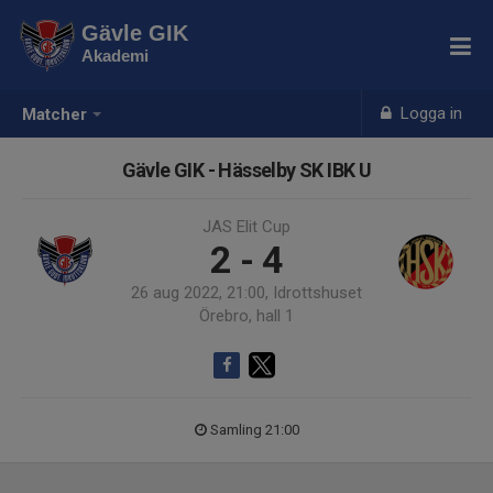
Gävle GIK
Akademi
Logga in
Matcher
Gävle GIK - Hässelby SK IBK U
JAS Elit Cup
2 - 4
26 aug 2022, 21:00, Idrottshuset
Örebro, hall 1
Samling 21:00