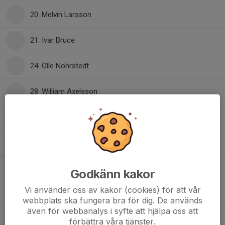
20. Melvin Larsson
21. Ivar Bruce
24. Olle Nohrstedt
28. William Axelsson
33. Anton Berggren
53. Hampus Andersson
68. Anton Larsson
Godkänn kakor
Vi använder oss av kakor (cookies) för att vår
71. Wille Söderholm
webbplats ska fungera bra för dig. De används
även för webbanalys i syfte att hjälpa oss att
73. Melvin Raumer-Johansson
förbättra våra tjänster.