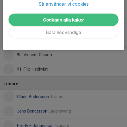
Så använder vi cookies
80. Emil Eriksson
Godkänn alla kakor
87. Max Engberg
Bara nödvändiga
88. Denni Dubinovic Johansson
90. Vincent Olsson
91. Filip Hedkvist
Ledare
Claes Andersson
Tränare
Jens Bengtsson
Lagansvarig
Per-Erik Johansson
Tränare