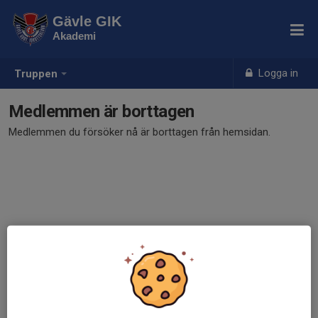
Gävle GIK
Akademi
Logga in
Truppen
Medlemmen är borttagen
Medlemmen du försöker nå är borttagen från hemsidan.