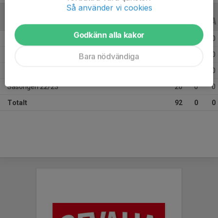
Så använder vi cookies
ALLA SERIER
ALLA ÅR
Godkänn alla kakor
Säsongen 25/26
36
0
0
Säsongen 24/25
25
0
0
Bara nödvändiga
Säsongen 23/24
11
0
0
Säsongen 22/23
20
0
0
Totalt
92
0
0