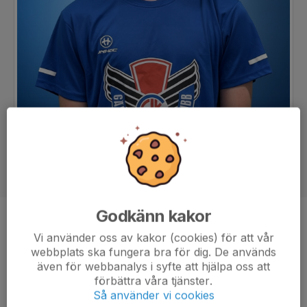
Godkänn kakor
Position
Back
Vi använder oss av kakor (cookies) för att vår
Ålder
17 år
webbplats ska fungera bra för dig. De används
även för webbanalys i syfte att hjälpa oss att
Tidigare klubbar
Valbo AIF
förbättra våra tjänster.
Så använder vi cookies