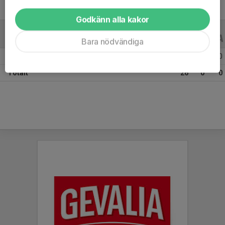
Godkänn alla kakor
ALLA SERIER
ALLA ÅR
Bara nödvändiga
Säsongen 25/26
26
0
0
Totalt
26
0
0